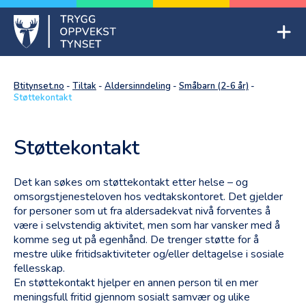
Skip
to
Mob
content
Trygg oppvekst Tynset
Btitynset.no
-
Tiltak
-
Aldersinndeling
-
Småbarn (2-6 år)
-
Støttekontakt
Støttekontakt
Det kan søkes om støttekontakt etter helse – og
omsorgstjenesteloven hos vedtakskontoret. Det gjelder
for personer som ut fra aldersadekvat nivå forventes å
være i selvstendig aktivitet, men som har vansker med å
komme seg ut på egenhånd. De trenger støtte for å
mestre ulike fritidsaktiviteter og/eller deltagelse i sosiale
fellesskap.
En støttekontakt hjelper en annen person til en mer
meningsfull fritid gjennom sosialt samvær og ulike