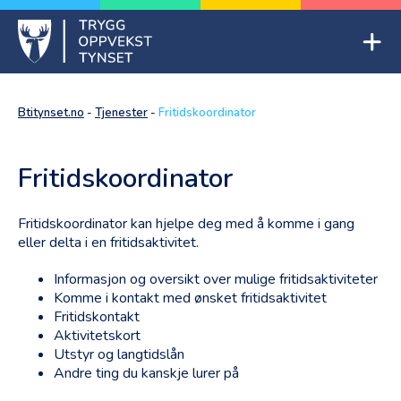
Skip
to
Mob
content
Trygg oppvekst Tynset
Btitynset.no
-
Tjenester
-
Fritidskoordinator
Fritidskoordinator
Fritidskoordinator kan hjelpe deg med å komme i gang
eller delta i en fritidsaktivitet.
Informasjon og oversikt over mulige fritidsaktiviteter
Komme i kontakt med ønsket fritidsaktivitet
Fritidskontakt
Aktivitetskort
Utstyr og langtidslån
Andre ting du kanskje lurer på