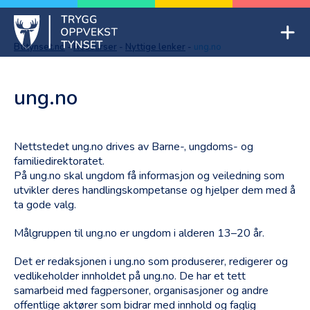
Skip
to
Mob
content
Btitynset.no
-
Ressurser
-
Nyttige lenker
-
ung.no
Trygg oppvekst Tynset
ung.no
Nettstedet ung.no drives av Barne-, ungdoms- og
familiedirektoratet.
På ung.no skal ungdom få informasjon og veiledning som
utvikler deres handlingskompetanse og hjelper dem med å
ta gode valg.
Målgruppen til ung.no er ungdom i alderen 13–20 år.
Det er redaksjonen i ung.no som produserer, redigerer og
vedlikeholder innholdet på ung.no. De har et tett
samarbeid med fagpersoner, organisasjoner og andre
offentlige aktører som bidrar med innhold og faglig