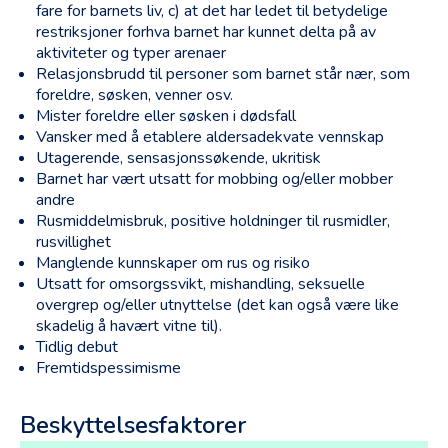
fare for barnets liv, c) at det har ledet til betydelige
Avslutningsnotat
restriksjoner forhva barnet har kunnet delta på av
Tiltaksplan
aktiviteter og typer arenaer
Relasjonsbrudd til personer som barnet står nær, som
foreldre, søsken, venner osv.
Mister foreldre eller søsken i dødsfall
Vansker med å etablere aldersadekvate vennskap
Utagerende, sensasjonssøkende, ukritisk
Barnet har vært utsatt for mobbing og/eller mobber
andre
Rusmiddelmisbruk, positive holdninger til rusmidler,
rusvillighet
Manglende kunnskaper om rus og risiko
Utsatt for omsorgssvikt, mishandling, seksuelle
overgrep og/eller utnyttelse (det kan også være like
skadelig å havært vitne til).
Tidlig debut
Fremtidspessimisme
Beskyttelsesfaktorer