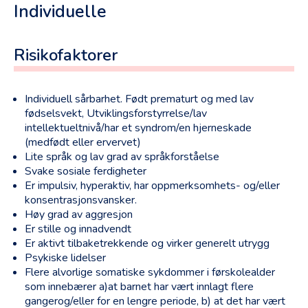
Individuelle
Veiledning til bekymringsmelding til
barneverntjenesten
Risikofaktorer
Bekymringsmelding til barnevernet
Samarbeid
Individuell sårbarhet. Født prematurt og med lav
Ansvarsgruppe
fødselsvekt, Utviklingsforstyrrelse/lav
intellektueltnivå/har et syndrom/en hjerneskade
Evalueringsskjema
(medfødt eller ervervet)
Hjelpeinstanser
Lite språk og lav grad av språkforståelse
Svake sosiale ferdigheter
Møtestruktur
Er impulsiv, hyperaktiv, har oppmerksomhets- og/eller
Referat fra møtet
konsentrasjonsvansker.
Høy grad av aggresjon
Samtykkeskjema
Er stille og innadvendt
Veiledning til samtykkeskjema
Er aktivt tilbaketrekkende og virker generelt utrygg
Psykiske lidelser
Veiledning til gode møter i Tynset
Flere alvorlige somatiske sykdommer i førskolealder
som innebærer a)at barnet har vært innlagt flere
Verktøy
gangerog/eller for en lengre periode, b) at det har vært