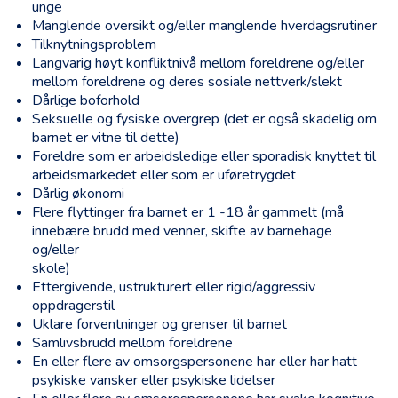
unge
Manglende oversikt og/eller manglende hverdagsrutiner
Tilknytningsproblem
Langvarig høyt konfliktnivå mellom foreldrene og/eller
mellom foreldrene og deres sosiale nettverk/slekt
Dårlige boforhold
Seksuelle og fysiske overgrep (det er også skadelig om
barnet er vitne til dette)
Foreldre som er arbeidsledige eller sporadisk knyttet til
arbeidsmarkedet eller som er uføretrygdet
Dårlig økonomi
Flere flyttinger fra barnet er 1 -18 år gammelt (må
innebære brudd med venner, skifte av barnehage
og/eller
skole)
Ettergivende, ustrukturert eller rigid/aggressiv
oppdragerstil
Uklare forventninger og grenser til barnet
Samlivsbrudd mellom foreldrene
En eller flere av omsorgspersonene har eller har hatt
psykiske vansker eller psykiske lidelser