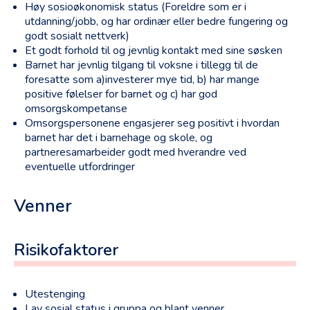
Høy sosioøkonomisk status (Foreldre som er i
utdanning/jobb, og har ordinær eller bedre fungering og
godt sosialt nettverk)
Et godt forhold til og jevnlig kontakt med sine søsken
Barnet har jevnlig tilgang til voksne i tillegg til de
foresatte som a)investerer mye tid, b) har mange
positive følelser for barnet og c) har god
omsorgskompetanse
Omsorgspersonene engasjerer seg positivt i hvordan
barnet har det i barnehage og skole, og
partneresamarbeider godt med hverandre ved
eventuelle utfordringer
Venner
Risikofaktorer
Utestenging
Lav sosial status i gruppa og blant venner