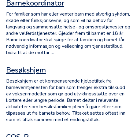
Barnekoordinator
Svangerskap
For familier som har eller venter barn med alvorlig sykdom,
Baby (0-1 år)
skade eller funksjonsevne, og som vil ha behov for
Småbarn (2-6 år)
langvarig og sammensatte helse- og omsorgstjenester og
Store barn (6- 12 år)
andre velferdstjenester. Gjelder frem til barnet er 18 år
Ungdom (13-18 år)
Barnekoordinator skal sørge for at familien og barnet får
nødvendig informasjon og veiledning om tjenestetilbud,
Voksen (18+ år)
bidra til at de mottar …
Deltakere
Besøkshjem
Barn
Besøkshjem er et kompenserende hjelpetiltak fra
Ungdom
barneverntjenesten for barn som trenger ekstra tilskudd
Foreldre
av voksenmodeller som gir god utviklingsstøtte over en
Foreldre og barn
kortere eller lengre periode. Barnet deltar i relevante
aktiviteter som besøksfamilien pleier å gjøre eller som
Familie
tilpasses ut fra barnets behov. Tiltaket settes oftest inn
som et tiltak sammen med et endringstiltak.
Type gjennomføring
Gruppe