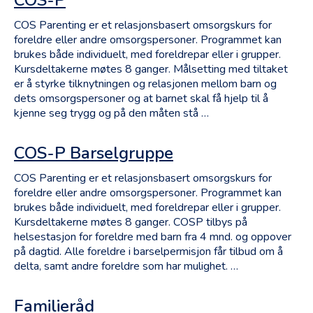
COS-P
Individ
COS Parenting er et relasjonsbasert omsorgskurs for
foreldre eller andre omsorgspersoner. Programmet kan
Hjelpetilbud A-Å
brukes både individuelt, med foreldrepar eller i grupper.
Kursdeltakerne møtes 8 ganger. Målsetting med tiltaket
Forebyggings nivå
er å styrke tilknytningen og relasjonen mellom barn og
dets omsorgspersoner og at barnet skal få hjelp til å
Indikative nivå
kjenne seg trygg og på den måten stå …
Selektive nivå
COS-P Barselgruppe
Universelle nivå
COS Parenting er et relasjonsbasert omsorgskurs for
foreldre eller andre omsorgspersoner. Programmet kan
brukes både individuelt, med foreldrepar eller i grupper.
Kursdeltakerne møtes 8 ganger. COSP tilbys på
helsestasjon for foreldre med barn fra 4 mnd. og oppover
på dagtid. Alle foreldre i barselpermisjon får tilbud om å
delta, samt andre foreldre som har mulighet. …
Familieråd